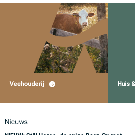
Veehouderij
Huis &
Nieuws