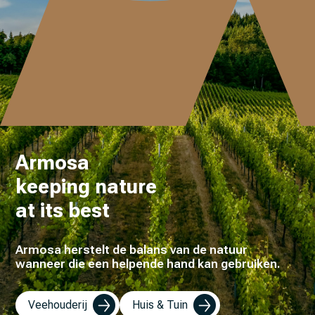
Armosa
keeping nature
at its best
Armosa herstelt de balans van de natuur
wanneer die een helpende hand kan gebruiken.
Veehouderij
Huis & Tuin