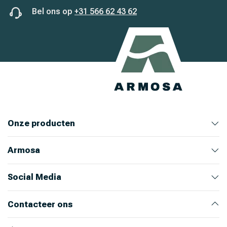
Bel ons op
+31 566 62 43 62
Onze producten
Armosa
Veehouderij
Huis en Tuin
Ongediertebestrijding
Bekijk alle producten
Bekijk producten
Bekijk producten
Bekijk producten
Over ons
Ons team
Nieuws
Werken bij Armosa
Alle productcategorieën
Onze merken
Social Media
Instagram
LinkedIn
Facebook
Youtube
Contacteer ons