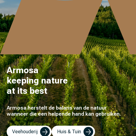
Armosa
keeping nature
at its best
Armosa herstelt de balans van de natuur
wanneer die een helpende hand kan gebruiken.
Veehouderij
Huis & Tuin