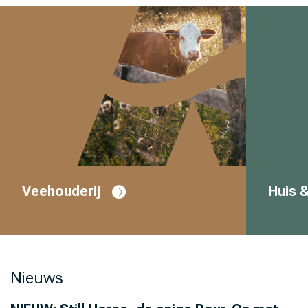
Veehouderij
Huis &
Nieuws