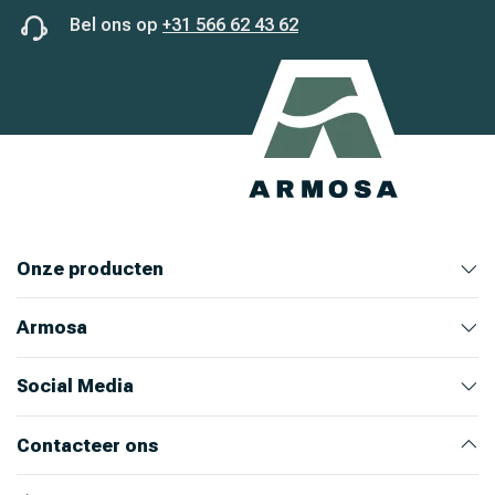
Bel ons op
+31 566 62 43 62
Onze producten
Armosa
Veehouderij
Huis en Tuin
Ongediertebestrijding
Bekijk alle producten
Bekijk producten
Bekijk producten
Bekijk producten
Over ons
Ons team
Nieuws
Werken bij Armosa
Alle productcategorieën
Onze merken
Social Media
Instagram
LinkedIn
Facebook
Youtube
Contacteer ons