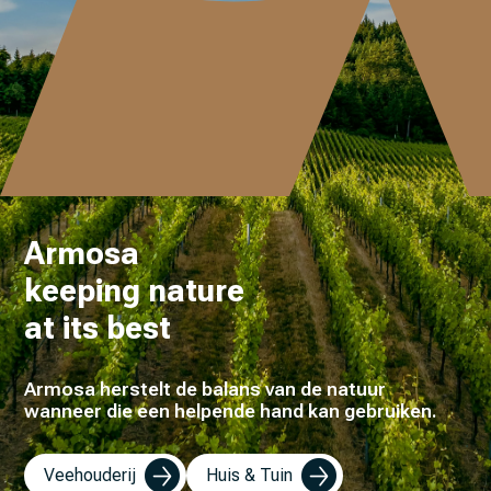
Armosa
keeping nature
at its best
Armosa herstelt de balans van de natuur
wanneer die een helpende hand kan gebruiken.
Veehouderij
Huis & Tuin