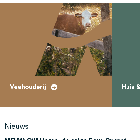
Veehouderij
Huis &
Nieuws