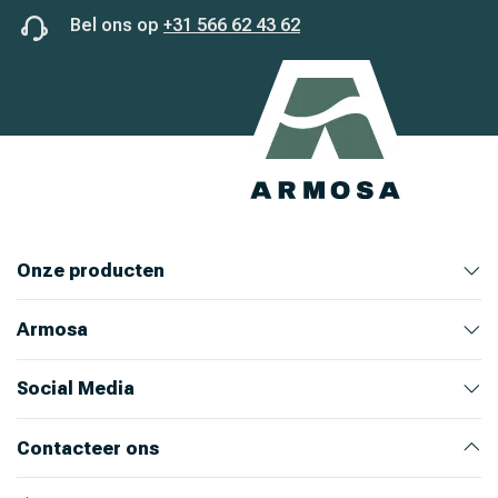
Bel ons op
+31 566 62 43 62
Onze producten
Armosa
Veehouderij
Huis en Tuin
Ongediertebestrijding
Bekijk alle producten
Bekijk producten
Bekijk producten
Bekijk producten
Over ons
Ons team
Nieuws
Werken bij Armosa
Alle productcategorieën
Onze merken
Social Media
Instagram
LinkedIn
Facebook
Youtube
Contacteer ons