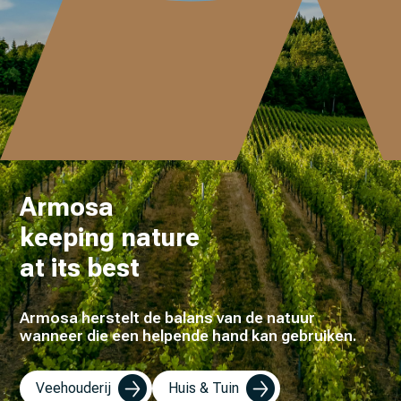
Armosa
keeping nature
at its best
Armosa herstelt de balans van de natuur
wanneer die een helpende hand kan gebruiken.
Veehouderij
Huis & Tuin