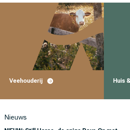
Veehouderij
Huis &
Nieuws