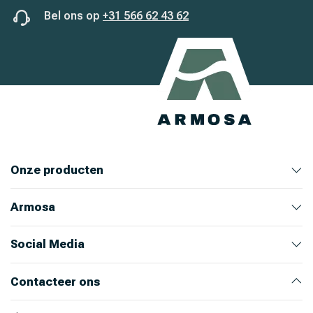
Bel ons op
+31 566 62 43 62
Onze producten
Armosa
Veehouderij
Huis en Tuin
Ongediertebestrijding
Bekijk alle producten
Bekijk producten
Bekijk producten
Bekijk producten
Over ons
Ons team
Nieuws
Werken bij Armosa
Alle productcategorieën
Onze merken
Social Media
Instagram
LinkedIn
Facebook
Youtube
Contacteer ons