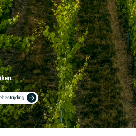
iken.
ebestrijding