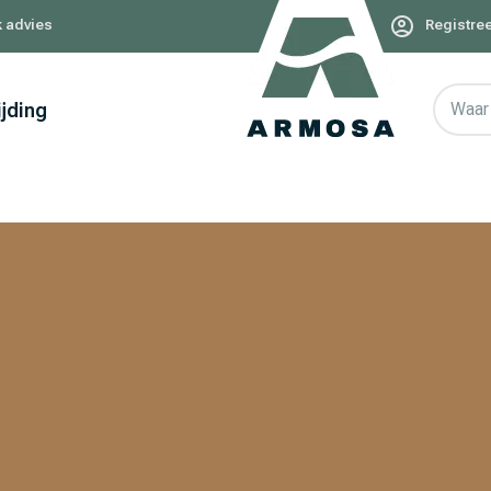
k advies
Registree
ijding
Waar 