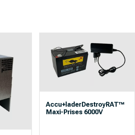
Accu+laderDestroyRAT™
Maxi-Prises 6000V