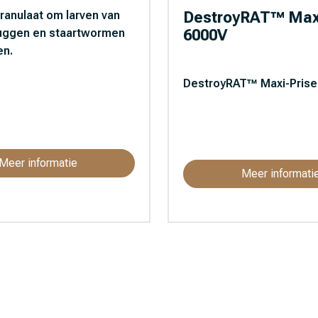
DestroyRAT™ Maxi
granulaat om larven van
6000V
uggen en staartwormen
en.
DestroyRAT™ Maxi-Prise
Meer informatie
Meer informati