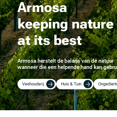
Armosa
keeping nature
at its best
Armosa herstelt de balans van de natuur
wanneer die een helpende hand kan gebru
Veehouderij
Huis & Tuin
Ongediert