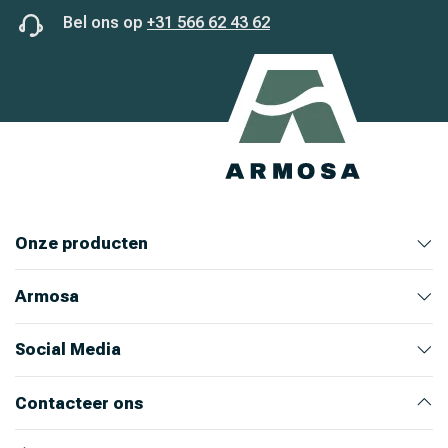
Bel ons op
+31 566 62 43 62
Onze producten
Armosa
Veehouderij
Huis en Tuin
Ongediertebestrijding
Bekijk alle producten
Bekijk producten
Bekijk producten
Bekijk producten
Over ons
Ons team
Nieuws
Werken bij Armosa
Alle productcategorieën
Onze merken
Social Media
Instagram
LinkedIn
Facebook
Youtube
Contacteer ons