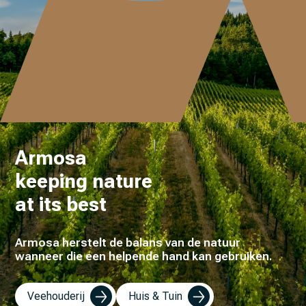
Armosa
keeping nature
at its best
Armosa herstelt de balans van de natuur
wanneer die een helpende hand kan gebruiken.
Veehouderij
Huis & Tuin