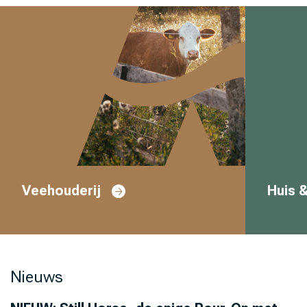
Veehouderij
Huis &
Nieuws