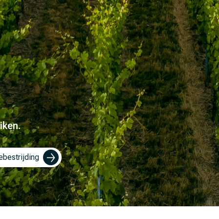
iken.
ebestrijding