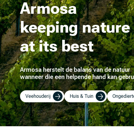
Armosa
keeping nature
at its best
Armosa herstelt de balans van de natuur
wanneer die een helpende hand kan gebru
Veehouderij
Huis & Tuin
Ongediert