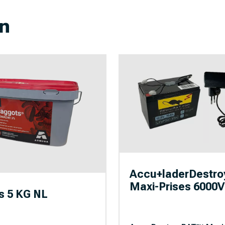
n
Accu+laderDestr
Maxi-Prises 6000V
 5 KG NL