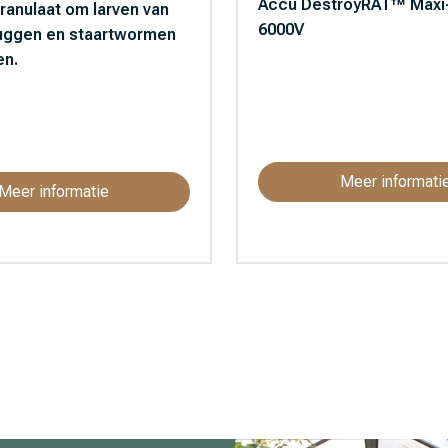
Accu DestroyRAT™ Maxi-
granulaat om larven van
6000V
uggen en staartwormen
en.
Meer informati
Meer informatie