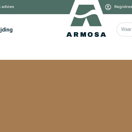
k advies
Registree
ijding
Waar 