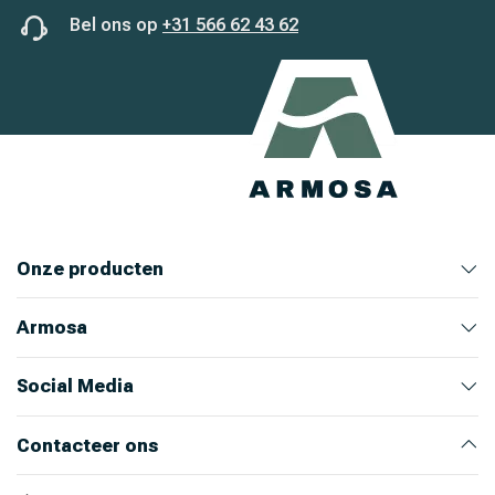
Bel ons op
+31 566 62 43 62
Onze producten
Armosa
Veehouderij
Huis en Tuin
Ongediertebestrijding
Bekijk alle producten
Bekijk producten
Bekijk producten
Bekijk producten
Over ons
Ons team
Nieuws
Werken bij Armosa
Alle productcategorieën
Onze merken
Social Media
Instagram
LinkedIn
Facebook
Youtube
Contacteer ons