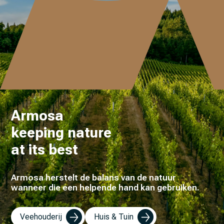
Armosa
keeping nature
at its best
Armosa herstelt de balans van de natuur
wanneer die een helpende hand kan gebruiken.
Veehouderij
Huis & Tuin