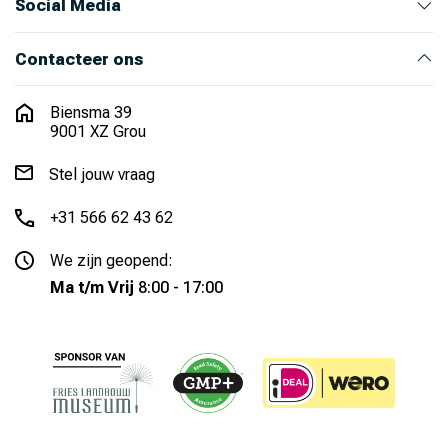
Over ons
Ons team
Nieuws
Werken bij Armosa
Alle productcategorieën
Onze merken
Social Media
Instagram
LinkedIn
Facebook
Youtube
Contacteer ons
Biensma 39
9001 XZ Grou
Stel jouw vraag
+31 566 62 43 62
We zijn geopend:
Ma t/m Vrij
8:00 - 17:00