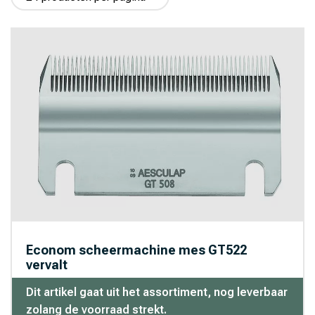
Aeroxon (14)
Agrapharm (5)
Agrivet (132)
Agrochemica (5)
Alfasan (1)
Amflee (8)
Amos (8)
Armosa (20)
BASF (2)
Bayer Tuin (1)
Econom scheermachine mes GT522
vervalt
Beaphar (11)
Bekina Boots (5)
Dit artikel gaat uit het assortiment, nog leverbaar
zolang de voorraad strekt.