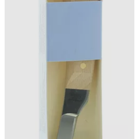
Skjin (6)
Solabiol (10)
Technovit (9)
Ten Have Seeds (44)
Tricel (15)
Veip (4)
Virbac (1)
VitalStyle (3)
Vuxxx (10)
Weitech (15)