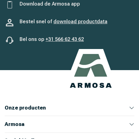
Download de Armosa app
Bestel snel of
download productdata
Bel ons op
+31 566 62 43 62
Onze producten
Armosa
Veehouderij
Huis en Tuin
Ongediertebestrijding
Bekijk alle producten
Bekijk producten
Bekijk producten
Bekijk producten