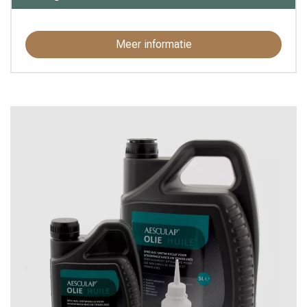
Birchmeier (5)
Blockit (36)
Meer informatie
BLS (3)
BLS Adembescherming
(31)
Boehringer (7)
Bogena (3)
Bovibond (2)
BSI (267)
Caipan (7)
Chevita (1)
CLAC (8)
Demotec (11)
Dreumex (13)