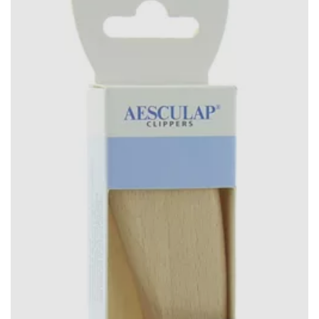
Norbrook (11)
Perro (4)
Pharmox (3)
Pireco (2)
Protect Garden (13)
Protect Home (6)
Protecta (52)
Protecta zaden (366)
Raidex (8)
Roux (9)
SaluVet (5)
Sectolin (28)
Semperguard (2)