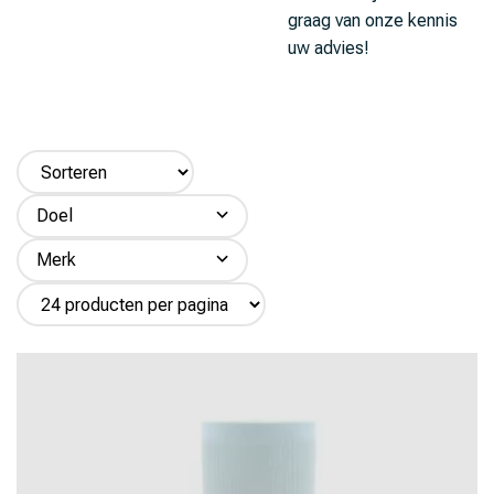
graag van onze kennis
uw advies!
Doel
Rundvee (5)
Merk
Paard (3)
Agrapharm (3)
Schaap (10)
Agrivet (3)
Varken (3)
Hiko (3)