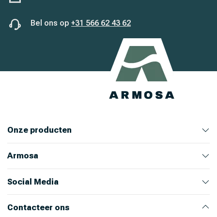
Bel ons op
+31 566 62 43 62
Onze producten
Armosa
Veehouderij
Huis en Tuin
Ongediertebestrijding
Bekijk alle producten
Bekijk producten
Bekijk producten
Bekijk producten
Over ons
Ons team
Nieuws
Werken bij Armosa
Alle productcategorieën
Onze merken
Social Media
Instagram
LinkedIn
Facebook
Youtube
Contacteer ons