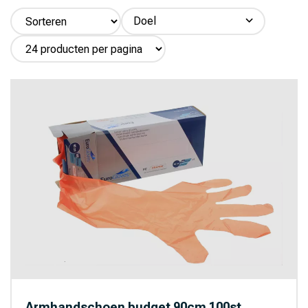
Doel
Rundvee (2)
Paard (1)
Armhandschoen budget 90cm 100st