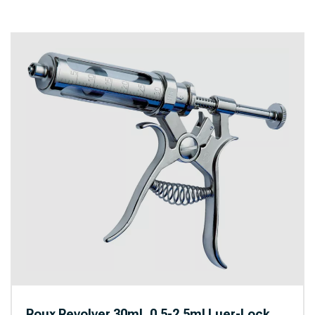
Roux Revolver 30ml, 0.5-2.5ml Luer-Lock