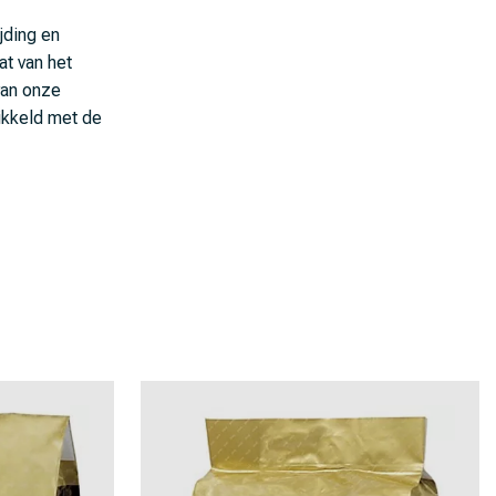
jding en
t van het
van onze
ikkeld met de