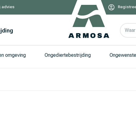
k advies
Registree
ijding
Waar 
 en omgeving
Ongediertebestrijding
Ongewenste