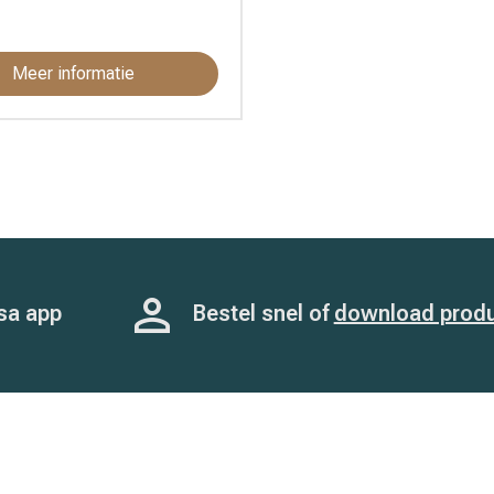
Meer informatie
sa app
Bestel snel of
download prod