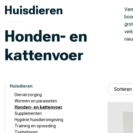
Huisdieren
Vanu
boo
grot
Honden- en
verk
nieu
kattenvoer
Huisdieren
Dierverzorging
Wormen en parasieten
Honden- en kattenvoer
Supplementen
Hygiëne huisdieromgeving
Training en opvoeding
Toebehoren