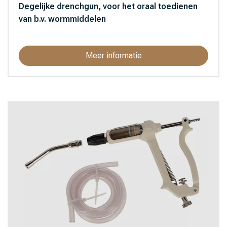
Degelijke drenchgun, voor het oraal toedienen
Klok (1)
van b.v. wormmiddelen
Koltec (479)
Luxan (39)
Meer informatie
Matabi (152)
Mecanix (37)
Norbrook (11)
Perro (4)
Pharmox (3)
Pireco (2)
Protect Garden (13)
Protect Home (6)
Protecta (52)