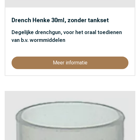
Protecta zaden (366)
Raidex (8)
Drench Henke 30ml, zonder tankset
Roux (9)
Degelijke drenchgun, voor het oraal toedienen
SaluVet (5)
van b.v. wormmiddelen
Sectolin (28)
Semperguard (2)
Meer informatie
Skjin (6)
Solabiol (10)
Technovit (9)
Ten Have Seeds (44)
Tricel (15)
Veip (4)
Virbac (1)