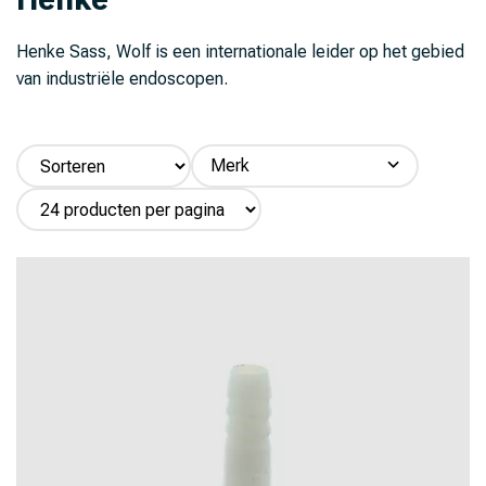
Henke Sass, Wolf is een internationale leider op het gebied
van industriële endoscopen.
Merk
Henke (19)
Aeroxon (14)
Aesculap (7)
Agrapharm (5)
Agrivet (132)
Agrochemica (5)
Alfasan (1)
Amflee (8)