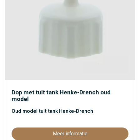
Amos (8)
Armosa (20)
BASF (2)
Bayer Tuin (1)
Beaphar (11)
Bekina Boots (5)
Birchmeier (5)
Blockit (36)
Dop met tuit tank Henke-Drench oud
BLS (3)
model
BLS Adembescherming
Oud model tuit tank Henke-Drench
(31)
Boehringer (7)
Bogena (3)
Meer informatie