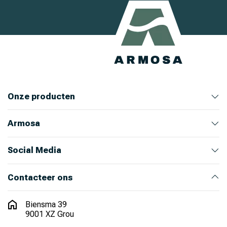
Onze producten
Armosa
Veehouderij
Huis en Tuin
Ongediertebestrijding
Bekijk alle producten
Bekijk producten
Bekijk producten
Bekijk producten
Over ons
Ons team
Nieuws
Werken bij Armosa
Alle productcategorieën
Onze merken
Social Media
Instagram
LinkedIn
Facebook
Youtube
Contacteer ons
Biensma 39
9001 XZ Grou