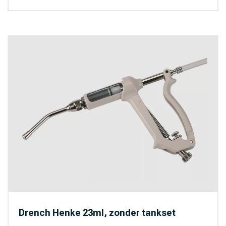
Bovibond (2)
BSI (267)
Caipan (7)
Chevita (1)
CLAC (8)
Demotec (11)
Dreumex (13)
Ecolab (24)
Envu (6)
Finecto (11)
Gloria (66)
Grand National (21)
Drench Henke 23ml, zonder tankset
Hiko (19)