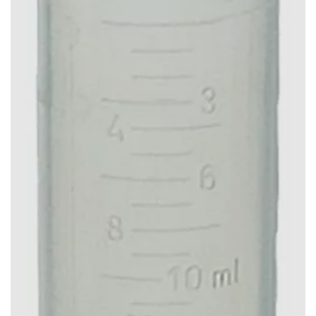
VitalStyle (3)
Vuxxx (10)
Weitech (15)