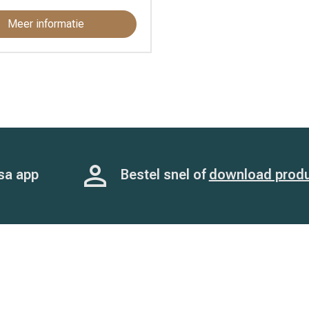
Caipan (7)
Meer informatie
Chevita (1)
CLAC (8)
Demotec (11)
Dreumex (13)
Ecolab (24)
Envu (6)
sa app
Bestel snel of
download prod
Finecto (11)
Gloria (66)
Grand National (21)
Henke (19)
Hiko (19)
Koltec (479)