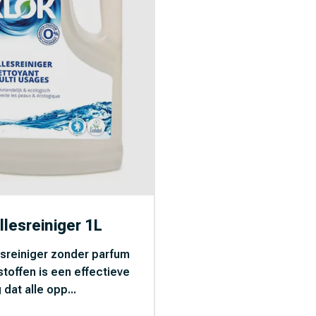
BASF (2)
Bayer Tuin (1)
Beaphar (11)
Bekina Boots (5)
Birchmeier (5)
Blockit (36)
BLS (3)
BLS Adembescherming
(31)
llesreiniger 1L
Boehringer (7)
Bogena (3)
esreiniger zonder parfum
stoffen is een effectieve
Bovibond (2)
 dat alle opp...
BSI (267)