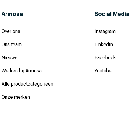
Luxan (39)
Armosa
Social Media
Matabi (152)
Over ons
Instagram
Mecanix (37)
Norbrook (11)
Ons team
LinkedIn
Perro (4)
Nieuws
Facebook
Pharmox (3)
Werken bij Armosa
Youtube
Pireco (2)
Alle productcategorieën
Protect Garden (13)
Onze merken
Protect Home (6)
Protecta (52)
Protecta zaden (366)
Raidex (8)