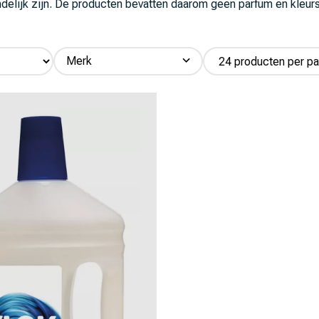
ndelijk zijn. De producten bevatten daarom geen parfum en kleurs
Merk
Klok (1)
Aeroxon (14)
Aesculap (7)
Agrapharm (5)
Agrivet (132)
Agrochemica (5)
Alfasan (1)
Amflee (8)
Amos (8)
Armosa (20)