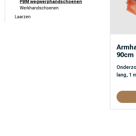
PBM wegwerphandschoenen
Werkhandschoenen
Laarzen
Armha
90cm 
Onderzo
lang, 1 