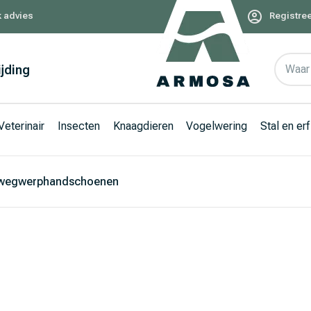
k advies
Registree
ijding
Waar 
Veterinair
Insecten
Knaagdieren
Vogelwering
Stal en erf
wegwerphandschoenen