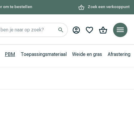
r om te bestellen
Zoek een verkooppunt
ben je naar op zoek?
PBM
Toepassingsmateriaal
Weide en gras
Afrastering