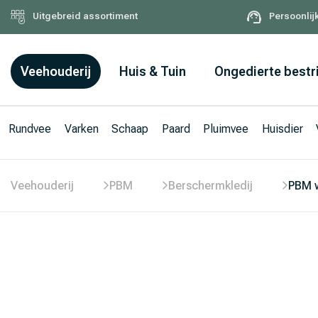
Uitgebreid assortiment
Persoonlij
Veehouderij
Huis & Tuin
Ongedierte bestr
Rundvee
Varken
Schaap
Paard
Pluimvee
Huisdier
Veehouderij
PBM
Berschermkledij
PBM 